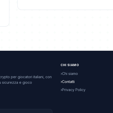
CHI SIAMO
Chi siamo
rypto per giocatori italiani, con
Contatti
u sicurezza e gioco
Privacy Policy