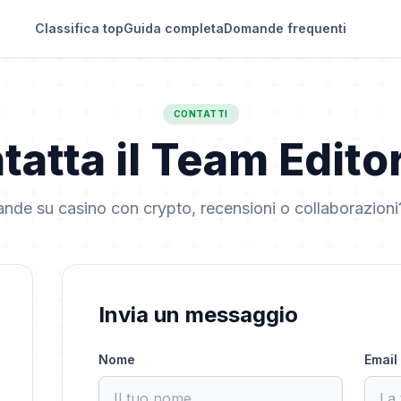
Classifica top
Guida completa
Domande frequenti
CONTATTI
tatta il Team Editor
de su casino con crypto, recensioni o collaborazioni?
Invia un messaggio
Nome
Email